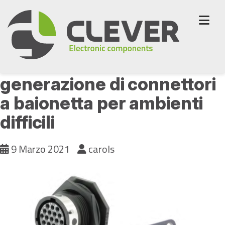
Skip
to
content
UTGX: la nuova
generazione di connettori
a baionetta per ambienti
difficili
9 Marzo 2021
carols