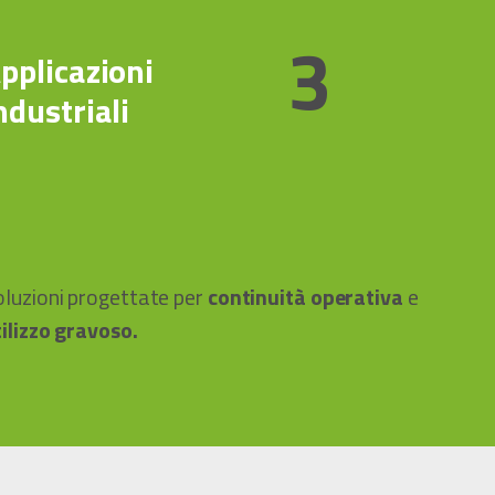
3
pplicazioni
ndustriali
oluzioni progettate per
continuità operativa
e
ilizzo gravoso.