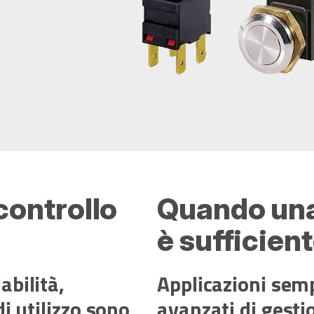
ontrollo
Quando una
è sufficien
abilità,
Applicazioni semp
di utilizzo sono
avanzati di gesti