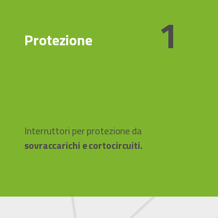
1
Protezione
Interruttori per protezione da
sovraccarichi e cortocircuiti.