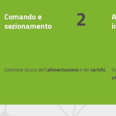
2
Comando e
A
sezionamento
i
Gestione sicura dell’
alimentazione
e dei
carichi.
S
ut