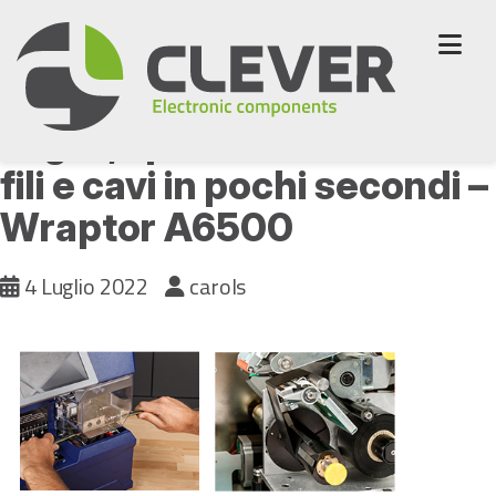
Skip
to
content
Taglia, spela ed etichetta
fili e cavi in pochi secondi –
Wraptor A6500
4 Luglio 2022
carols