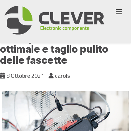
Skip
to
content
Pinze per tensionamento
ottimale e taglio pulito
delle fascette
8 Ottobre 2021
carols