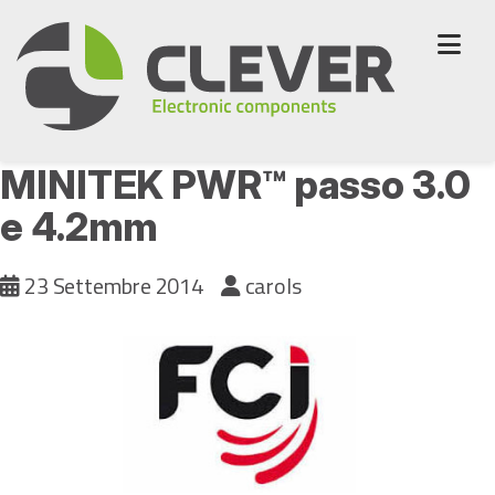
Skip
to
content
Nuovi connettori FCI
MINITEK PWR™ passo 3.0
e 4.2mm
23 Settembre 2014
carols