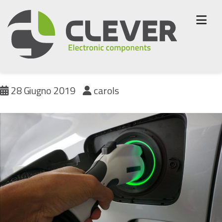
Skip
to
content
Nuova serie di relè Zetler
28 Giugno 2019
carols