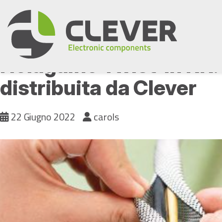
Skip
to
content
Helagaine Twist-In RR:
distribuita da Clever
22 Giugno 2022
carols