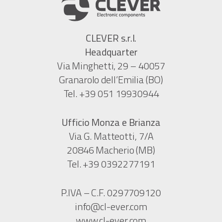
CLEVER s.r.l.
Headquarter
Via Minghetti, 29 – 40057
Granarolo dell’Emilia (BO)
Tel. +39 051 19930944
Ufficio Monza e Brianza
Via G. Matteotti, 7/A
20846 Macherio (MB)
Tel. +39 0392277191
P.IVA – C.F. 0297709120
info@cl-ever.com
www.cl-ever.com