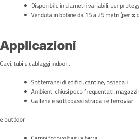
Disponibile in diametri variabili, per pro
Venduta in bobine da 15 a 25 metri (per ᴓ
Applicazioni
Cavi, tubi e cablaggi indoor…
Sotterranei di edifici, cantine, ospedali
Ambienti chiusi poco frequentati, magazzin
Gallerie e sottopassi stradali e ferroviari
e outdoor
Campi fotovoltaici a terra