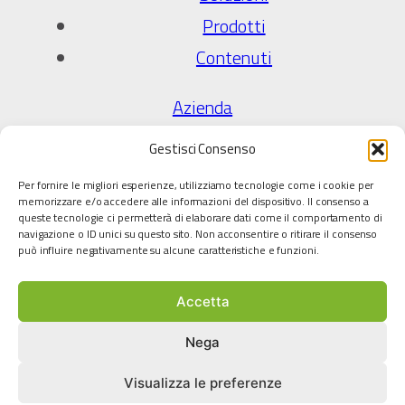
Prodotti
Contenuti
Azienda
Chi Siamo
Gestisci Consenso
Qualità e certificazioni
Per fornire le migliori esperienze, utilizziamo tecnologie come i cookie per
Partner tecnologici
memorizzare e/o accedere alle informazioni del dispositivo. Il consenso a
queste tecnologie ci permetterà di elaborare dati come il comportamento di
Scarica cataloghi
navigazione o ID unici su questo sito. Non acconsentire o ritirare il consenso
può influire negativamente su alcune caratteristiche e funzioni.
Lavora con noi
Accetta
Legale
Privacy Policy
Nega
Cookie policy
Visualizza le preferenze