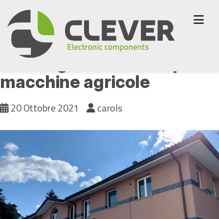
Skip
to
content
Clever guarda al comparto
macchine agricole
20 Ottobre 2021
carols