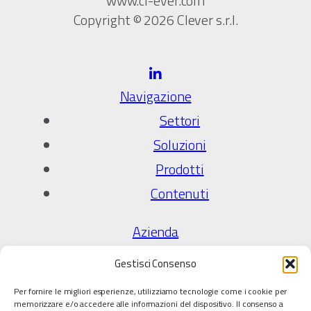
www.cl-ever.com
Copyright © 2026 Clever s.r.l.
Navigazione
Settori
Soluzioni
Prodotti
Contenuti
Azienda
Chi Siamo
Gestisci Consenso
Qualità e certificazioni
Per fornire le migliori esperienze, utilizziamo tecnologie come i cookie per
Partner tecnologici
memorizzare e/o accedere alle informazioni del dispositivo. Il consenso a