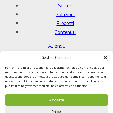
Settori
Soluzioni
Prodotti
Contenuti
Azienda
Chi Siamo
Gestisci Consenso
Qualità e certificazioni
Per fornire le migliori esperienze, utilizziamo tecnologie come i cookie per
Partner tecnologici
memorizzare e/o accedere alle informazioni del dispositivo. Il consenso a
queste tecnologie ci permetterà di elaborare dati come il comportamento di
Scarica cataloghi
navigazione o ID unici su questo sito. Non acconsentire o ritirare il consenso
può influire negativamente su alcune caratteristiche e funzioni.
Lavora con noi
Accetta
Legale
Privacy Policy
Nega