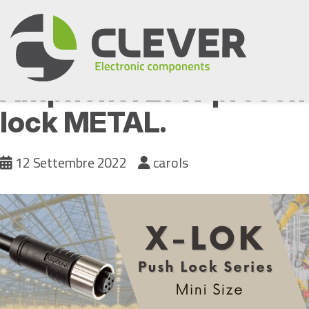
Skip
to
content
Amphenol LTW presenta
lock METAL.
12 Settembre 2022
carols