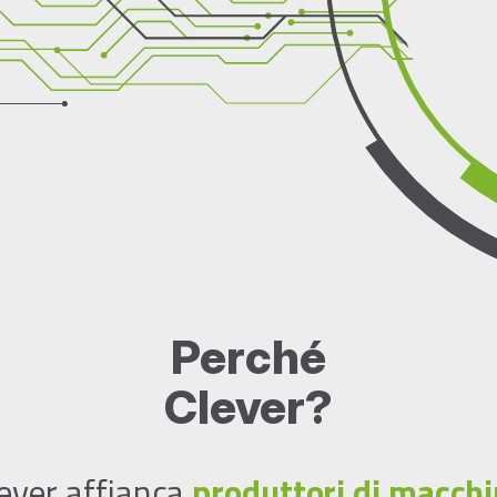
Perché
Clever?
ever affianca
produttori di macch