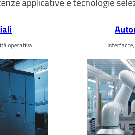
nze applicative e tecnologie sele
ali
Auto
uità operativa.
Interfacce,