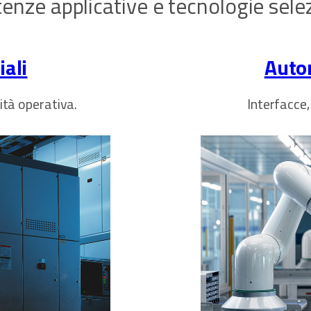
nze applicative e tecnologie sele
ali
Auto
uità operativa.
Interfacce,