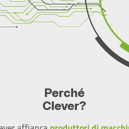
Perché
Clever?
ever affianca
produttori di macch