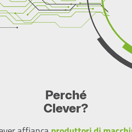
Perché
Clever?
ever affianca
produttori di macch