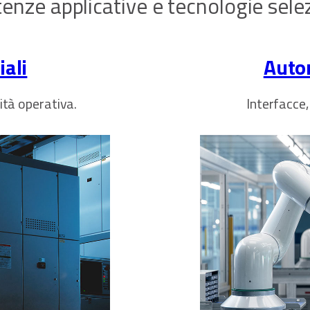
nze applicative e tecnologie sele
ali
Auto
uità operativa.
Interfacce,