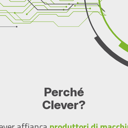
Perché
Clever?
ever affianca
produttori di macch