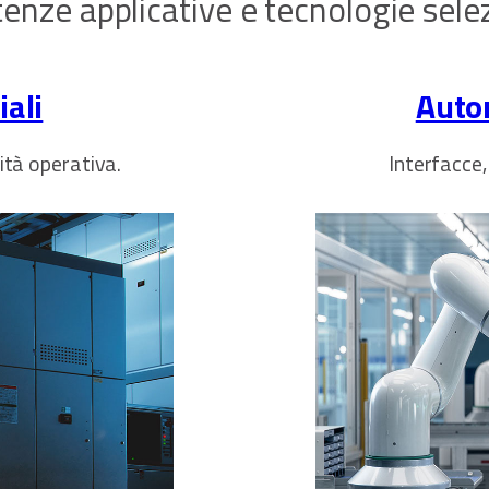
nze applicative e tecnologie sele
ali
Auto
uità operativa.
Interfacce,