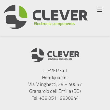
Skip
display
to
Gamma di Display OLED Multi-Inno
content
distribuiti da Clever
18 Maggio 2020
CLEVER s.r.l.
Headquarter
Via Minghetti, 29 – 40057
Granarolo dell’Emilia (BO)
Tel. +39 051 19930944