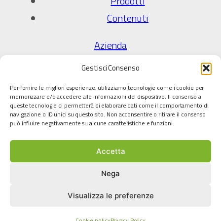
Prodotti
Contenuti
Azienda
Chi Siamo
Gestisci Consenso
Qualità e certificazioni
Per fornire le migliori esperienze, utilizziamo tecnologie come i cookie per
Partner tecnologici
memorizzare e/o accedere alle informazioni del dispositivo. Il consenso a
queste tecnologie ci permetterà di elaborare dati come il comportamento di
Scarica cataloghi
navigazione o ID unici su questo sito. Non acconsentire o ritirare il consenso
può influire negativamente su alcune caratteristiche e funzioni.
Lavora con noi
Accetta
Legale
Privacy Policy
Nega
Cookie policy
Visualizza le preferenze
Termini e condizioni
Cookie policy
Privacy Policy