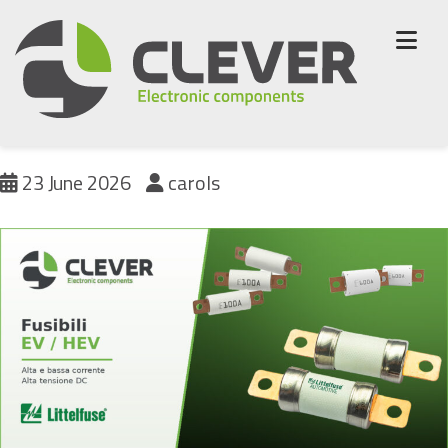
Skip
to
content
Fusibles industriales
23 June 2026
carols