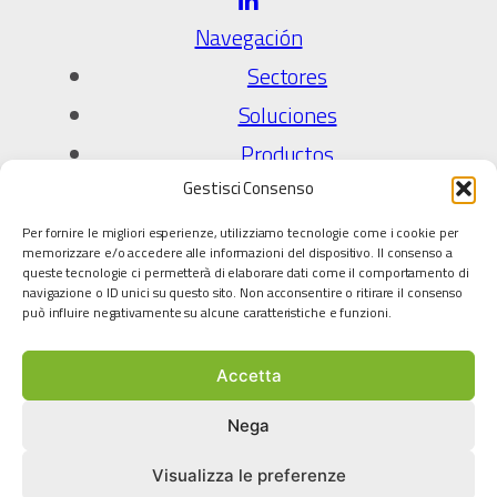
Navegación
Sectores
Soluciones
Productos
Gestisci Consenso
Empresa
Per fornire le migliori esperienze, utilizziamo tecnologie come i cookie per
Quiénes Somos
memorizzare e/o accedere alle informazioni del dispositivo. Il consenso a
queste tecnologie ci permetterà di elaborare dati come il comportamento di
Politíca de Calidad
navigazione o ID unici su questo sito. Non acconsentire o ritirare il consenso
può influire negativamente su alcune caratteristiche e funzioni.
Socios tecnológicos
Accetta
Legal
Política de privacidad
Nega
Cookie policy
Visualizza le preferenze